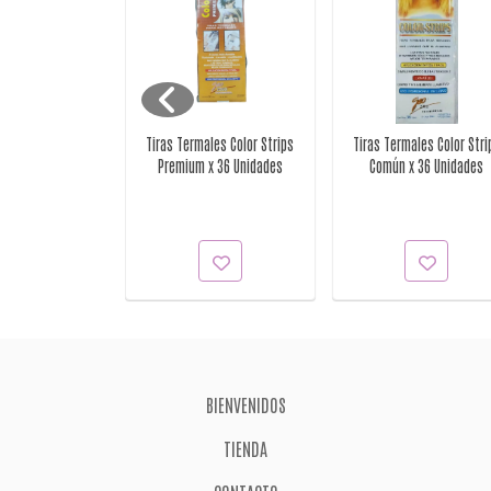
es Profesionales
Tiras Termales Color Strips
Tiras Termales Color Stri
 EuroStil - Ref:
Premium x 36 Unidades
Común x 36 Unidades
50664
BIENVENIDOS
TIENDA