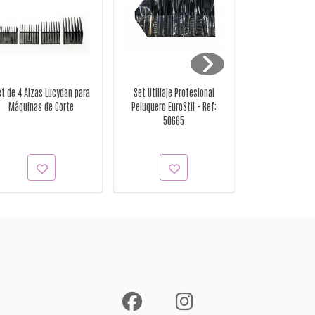
t de 4 Alzas Lucydan para
Set Utillaje Profesional
Set Utillaje P
Máquinas de Corte
Peluquero EuroStil - Ref:
Peluquero EuroS
50665
5066