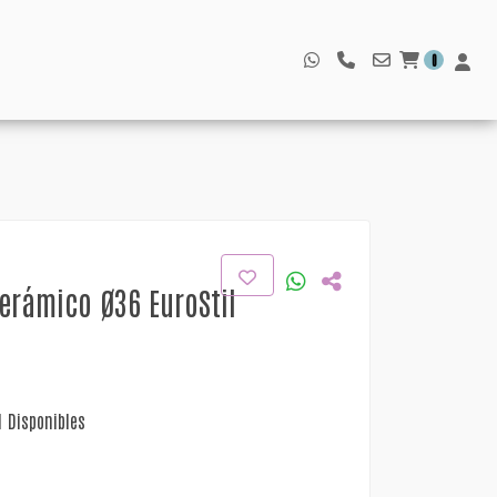
0
Cerámico Ø36 EuroStil
1 Disponibles