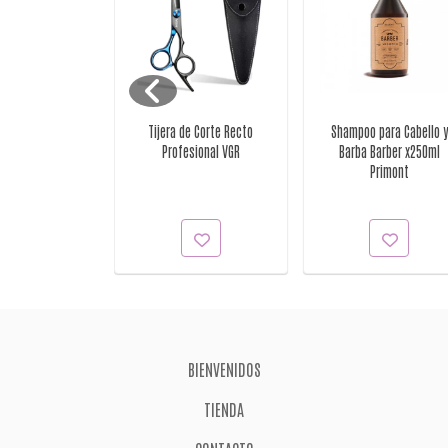
iginal Black x
Tijera de Corte Recto
Shampoo para Cabello y
50ml
Profesional VGR
Barba Barber x250ml
Primont
BIENVENIDOS
TIENDA