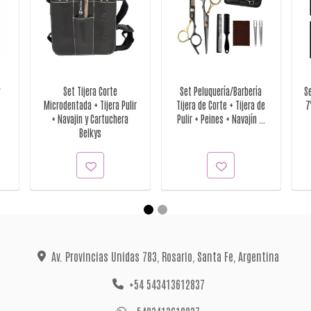
Set Tijera Corte
Set Peluquería/Barbería
S
Microdentada + Tijera Pulir
Tijera de Corte + Tijera de
7
+ Navajin y Cartuchera
Pulir + Peines + Navajín ...
Belkys
Av. Provincias Unidas 783, Rosario, Santa Fe, Argentina
+54 543413612837