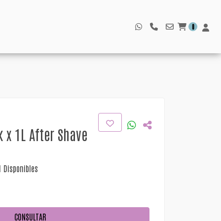
0
k x 1L After Shave
1 Disponibles
CONSULTAR