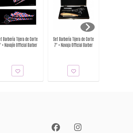
et Barbería Tijera de Corte
Set Barbería Tijera de Corte
Serum para Bar
" + Navajín Official Barber
7" + Navaja Official Barber
20ml Pri