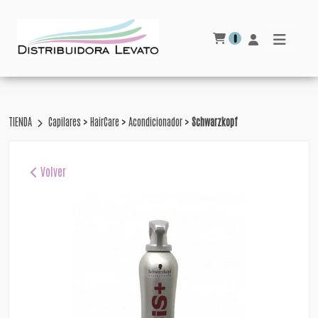
0
>
>
>
TIENDA
Capilares
HairCare
Acondicionador
Schwarzkopf
Volver