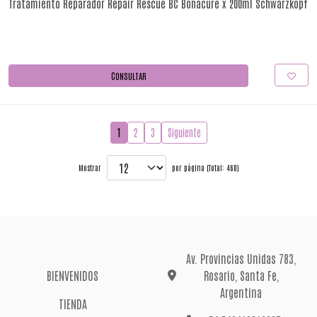
Tratamiento Reparador Repair Rescue BC Bonacure x 200ml Schwarzkopf
CONSULTAR
1
2
3
Siguiente
Mostrar
por página (Total: 460)
Av. Provincias Unidas 783,
BIENVENIDOS
Rosario, Santa Fe,
Argentina
TIENDA