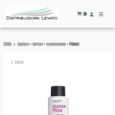
0
>
>
>
TIENDA
Capilares
HairCare
Acondicionador
Primont
Volver