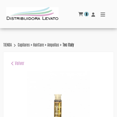
0
>
>
>
TIENDA
Capilares
HairCare
Ampollas
Tec Italy
Volver