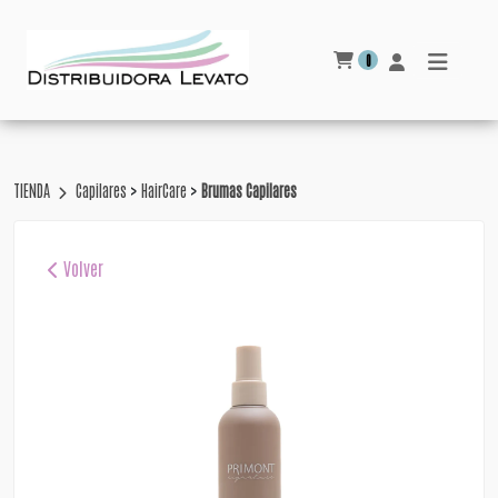
0
>
>
TIENDA
Capilares
HairCare
Brumas Capilares
Volver