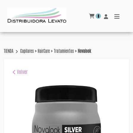
0
>
>
>
TIENDA
Capilares
HairCare
Tratamientos
Novalook
Volver