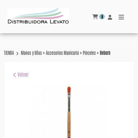
0
>
>
>
TIENDA
Manos y Uñas
Accesorios Manicuria
Pinceles
Heburn
Volver