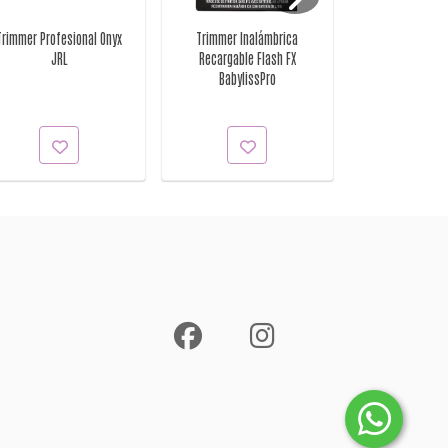
Trimmer Profesional Onyx
Trimmer Inalámbrica
Trimmer Ever
JRL
Recargable Flash FX
Platea
BabylissPro