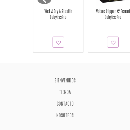
l Kit Wahl
Wet & Dry & Stealth
Volare Clipper X2 Ferrari
BabylissPro
BabylissPro
BIENVENIDOS
TIENDA
CONTACTO
NOSOTROS