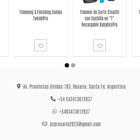
Trimming & Finishing Combo
Trimmer de Corte Stealth
TeknikPro
con Cuchilla en "T"
Recargable BabylissPro
Av. Provincias Unidas 783, Rosario, Santa Fe, Argentina
+54 543413612837
+5493413612837
acprosario2023@gmail.com