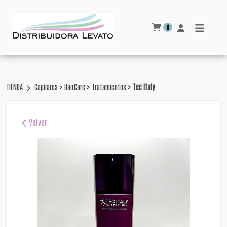
0
>
>
>
TIENDA
Capilares
HairCare
Tratamientos
Tec Italy
Volver