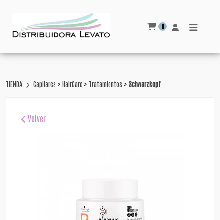
0
>
>
>
TIENDA
Capilares
HairCare
Tratamientos
Schwarzkopf
Volver