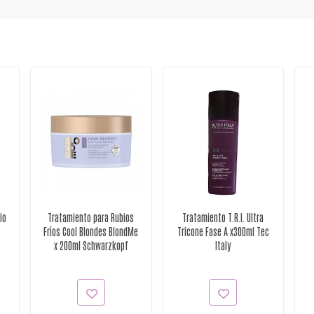
io
Tratamiento para Rubios
Tratamiento T.R.I. Ultra
Fríos Cool Blondes BlondMe
Tricone Fase A x300ml Tec
x 200ml Schwarzkopf
Italy