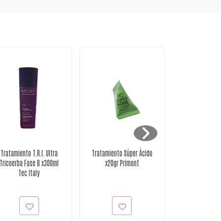
Tratamiento T.R.I. Ultra
Tratamiento Súper Ácido
Tratamiento S
Tricoerba Fase B x300ml
x20gr Primont
para Cabellos
Tec Italy
x500grs P