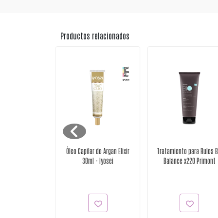
Productos relacionados
o Silver x500ml
Óleo Capilar de Argan Elixir
Tratamiento para Rulos B
rimont
30ml - Iyosei
Balance x220 Primont