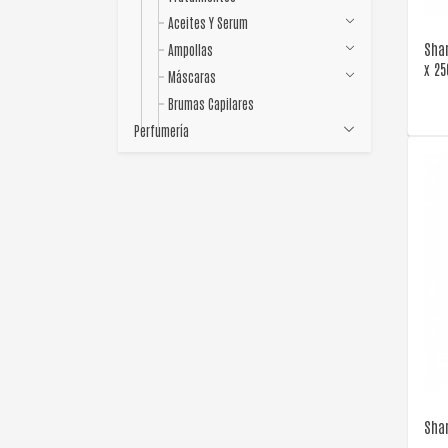
Aceites Y Serum
Sha
Ampollas
x 2
Máscaras
Brumas Capilares
Perfumería
Sha