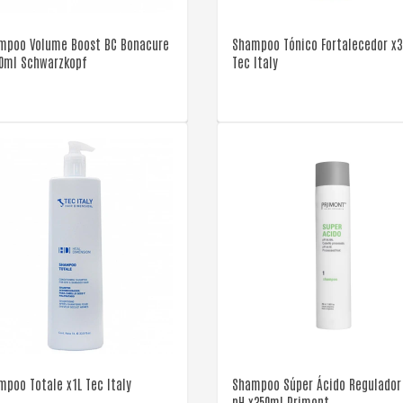
mpoo Volume Boost BC Bonacure
Shampoo Tónico Fortalecedor x
50ml Schwarzkopf
Tec Italy
VER DETALLE
VER DETALLE
mpoo Totale x1L Tec Italy
Shampoo Súper Ácido Regulador
pH x350ml Primont