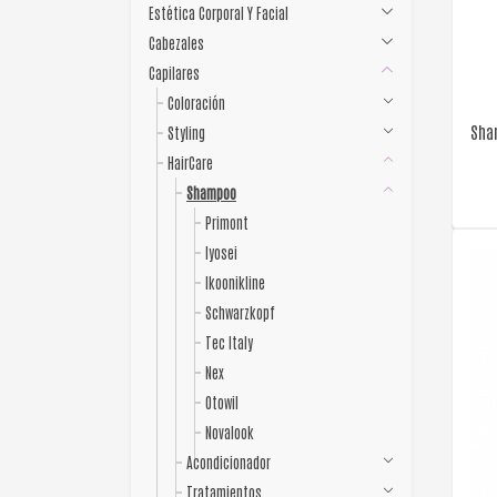
Estética Corporal Y Facial
Cabezales
Capilares
Coloración
Sha
Styling
HairCare
Shampoo
Primont
Iyosei
Ikoonikline
Schwarzkopf
Tec Italy
Nex
Otowil
Novalook
Acondicionador
Tratamientos