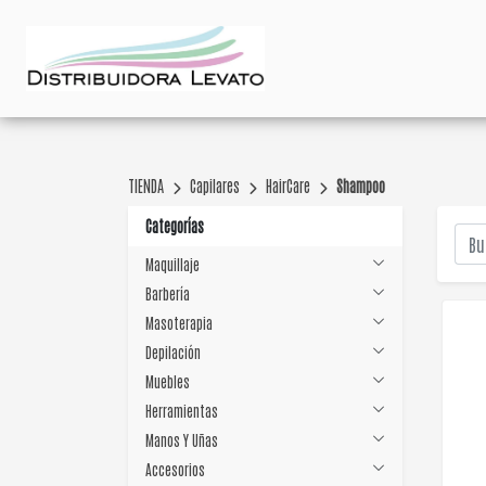
TIENDA
Capilares
HairCare
Shampoo
Categorías
Maquillaje
Barbería
Masoterapia
Depilación
Muebles
Herramientas
Manos Y Uñas
Accesorios