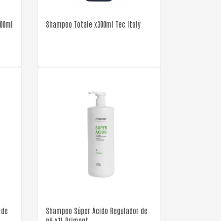
300ml
Shampoo Totale x300ml Tec Italy
VER DETALLE
 de
Shampoo Súper Ácido Regulador de
pH x1L Primont