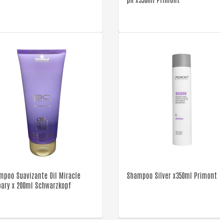
VER DETALLE
VER DETALLE
mpoo Suavizante Oil Miracle
Shampoo Silver x350ml Primont
bary x 200ml Schwarzkopf