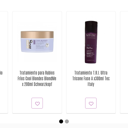
io
Tratamiento para Rubios
Tratamiento T.R.I. Ultra
Fríos Cool Blondes BlondMe
Tricone Fase A x300ml Tec
x 200ml Schwarzkopf
Italy