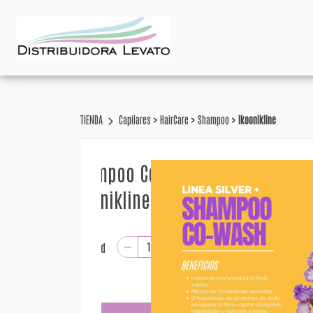
>
>
>
TIENDA
Capilares
HairCare
Shampoo
Ikoonikline