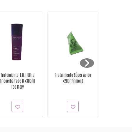
Tratamiento T.R.I. Ultra
Tratamiento Súper Ácido
Tratamiento S
Tricoerba Fase B x300ml
x20gr Primont
para Cabellos
Tec Italy
x500grs P