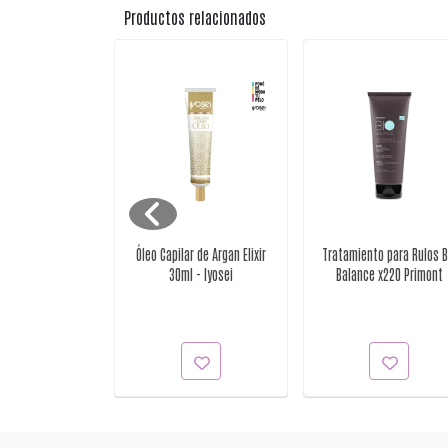
Productos relacionados
o Silver x500ml
Óleo Capilar de Argan Elixir
Tratamiento para Rulos B
rimont
30ml - Iyosei
Balance x220 Primont