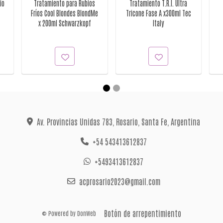
io
Tratamiento para Rubios
Tratamiento T.R.I. Ultra
Fríos Cool Blondes BlondMe
Tricone Fase A x300ml Tec
x 200ml Schwarzkopf
Italy
Av. Provincias Unidas 783, Rosario, Santa Fe, Argentina
+54 543413612837
+5493413612837
acprosario2023@gmail.com
Botón de arrepentimiento
© Powered by
DonWeb