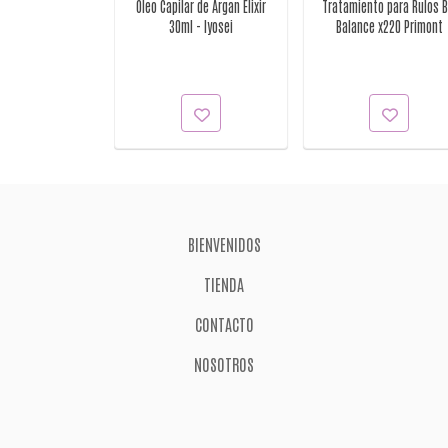
o Silver x500ml
Óleo Capilar de Argan Elixir
Tratamiento para Rulos B
rimont
30ml - Iyosei
Balance x220 Primont
BIENVENIDOS
TIENDA
CONTACTO
NOSOTROS