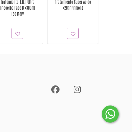
Tratamiento T.R.I. Ultra
Tratamiento Súper Ácido
Tratamiento S
Tricoerba Fase B x300ml
x20gr Primont
para Cabellos
Tec Italy
x500grs P