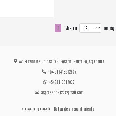
Mostrar
por pági
1
Av. Provincias Unidas 783, Rosario, Santa Fe, Argentina
+54 543413612837
+5493413612837
acprosario2023@gmail.com
Botón de arrepentimiento
© Powered by
DonWeb