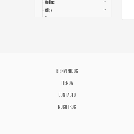
Cofias
Clips
Boomerangs
Bols
Bigudies
Aprieta Pomos
Limas
Esponja Para Maquillaje
Donas
BIENVENIDOS
Corta Cabello
TIENDA
Coctelera
Botella Dosificadora Con Bomba
CONTACTO
Cisne Látex
NOSOTROS
Baja Cutículas
Alfombra Apoya Herramientas
Escoba De Goma
Gorro Para Mechas