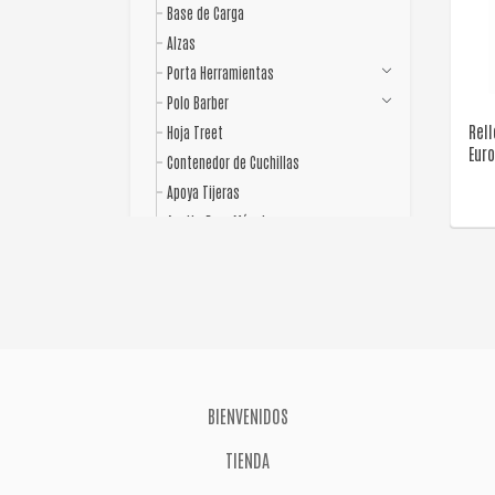
Base de Carga
Alzas
Porta Herramientas
Polo Barber
Rel
Hoja Treet
Euro
Contenedor de Cuchillas
Apoya Tijeras
Aceite Para Máquina
Abrojo
Rociadores
Peine Para Mechas
Peines
Cepillos
Maletín
BIENVENIDOS
Delantales
TIENDA
Capas
Pinceles