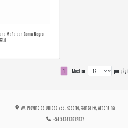
VER DETALLE
leno Moño con Goma Negro
Stil
Mostrar
por pági
1
Av. Provincias Unidas 783, Rosario, Santa Fe, Argentina
+54 543413612837