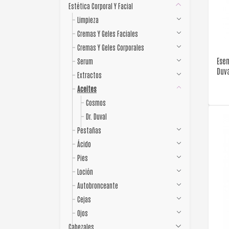
Estética Corporal Y Facial
Limpieza
Cremas Y Geles Faciales
Cremas Y Geles Corporales
Ese
Serum
Duv
Extractos
Aceites
Cosmos
Dr. Duval
Pestañas
Ácido
Pies
Loción
Autobronceante
Cejas
Ojos
Cabezales