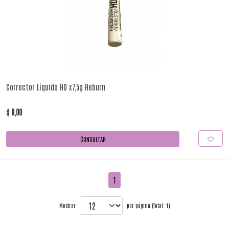
Corrector Líquido HD x7,5g Heburn
$ 0,00
CONSULTAR
1
Mostrar
por página (Total: 1)