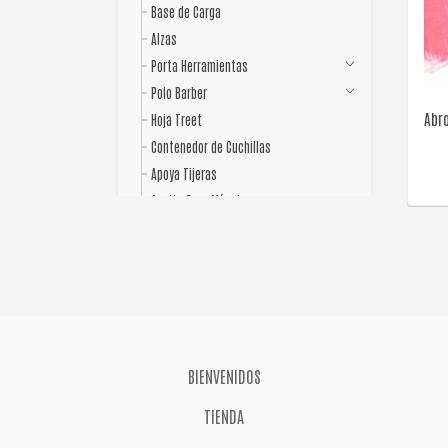
Base de Carga
Alzas
Porta Herramientas
Polo Barber
Abr
Hoja Treet
Contenedor de Cuchillas
Apoya Tijeras
Aceite Para Máquina
Abrojo
Mozku
Rociadores
Peine Para Mechas
Peines
Cepillos
BIENVENIDOS
Maletín
TIENDA
Delantales
Capas