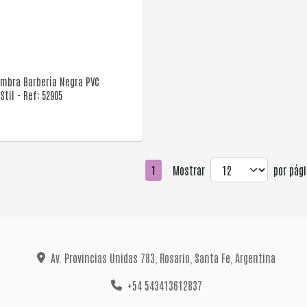
VER DETALLE
ombra Barbería Negra PVC
Stil - Ref: 52905
Mostrar
por pági
1
Av. Provincias Unidas 783, Rosario, Santa Fe, Argentina
+54 543413612837