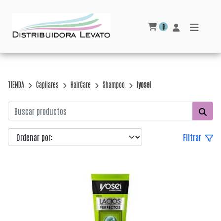
0
TIENDA
Capilares
HairCare
Shampoo
Iyosei
Filtrar