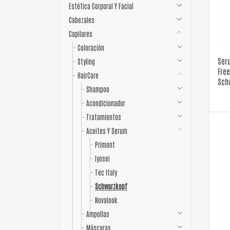
Estética Corporal Y Facial
Cabezales
Capilares
Coloración
Seru
Styling
Fre
HairCare
Sch
Shampoo
Acondicionador
Tratamientos
Aceites Y Serum
Primont
Iyosei
Tec Italy
Schwarzkopf
Novalook
Ampollas
Máscaras