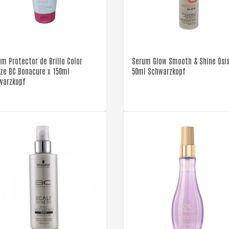
VER DETALLE
VER DETALLE
m Protector de Brillo Color
Serum Glow Smooth & Shine Osis
eze BC Bonacure x 150ml
50ml Schwarzkopf
warzkopf
VER DETALLE
VER DETALLE