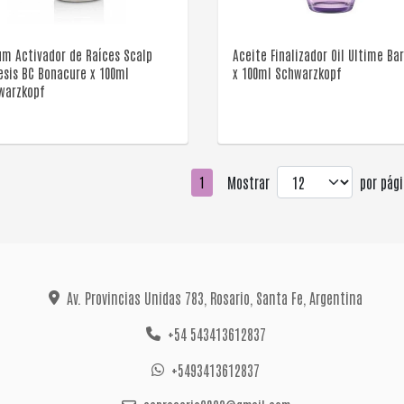
um Activador de Raíces Scalp
Aceite Finalizador Oil Ultime Ba
esis BC Bonacure x 100ml
x 100ml Schwarzkopf
warzkopf
Mostrar
por pági
1
Av. Provincias Unidas 783, Rosario, Santa Fe, Argentina
+54 543413612837
+5493413612837