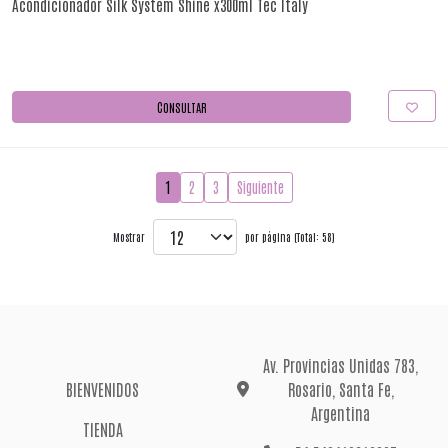
Acondicionador Silk System Shine x300ml Tec Italy
CONSULTAR
1
2
3
Siguiente
Mostrar
por página (Total: 58)
Av. Provincias Unidas 783,
BIENVENIDOS
Rosario, Santa Fe,
Argentina
TIENDA