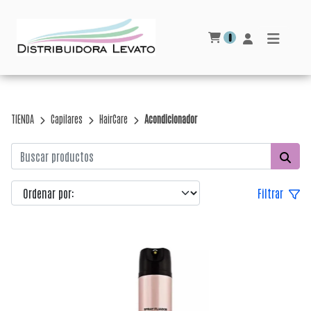
0
TIENDA
Capilares
HairCare
Acondicionador
Filtrar