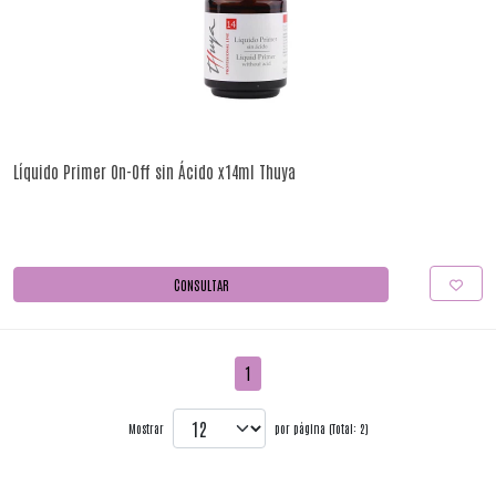
Líquido Primer On-Off sin Ácido x14ml Thuya
CONSULTAR
1
Mostrar
por página (Total: 2)