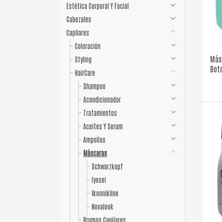
Estética Corporal Y Facial
Cabezales
Capilares
Coloración
Más
Styling
Bot
HairCare
Shampoo
Acondicionador
Tratamientos
Aceites Y Serum
Ampollas
Máscaras
Schwarzkopf
Iyosei
Ikoonikline
Novalook
Brumas Capilares