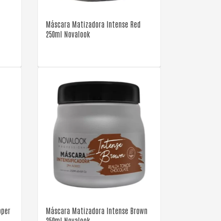
y
Máscara Matizadora Intense Red
250ml Novalook
VER DETALLE
pper
Máscara Matizadora Intense Brown
250ml Novalook