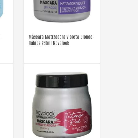
VER DETALLE
e
Máscara Matizadora Violeta Blonde
Rubios 250ml Novalook
VER DETALLE