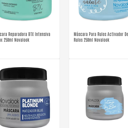
VER DETALLE
VER DETALLE
cara Reparadora BTX Intensiva
Máscara Para Rulos Activador D
ox 250ml Novalook
Rulos 250ml Novalook
VER DETALLE
VER DETALLE