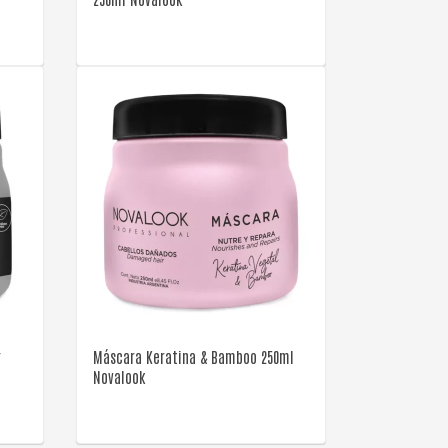
VER DETALLE
r
Máscara Keratina & Bamboo 250ml
Novalook