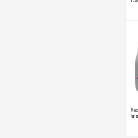
Más
Int