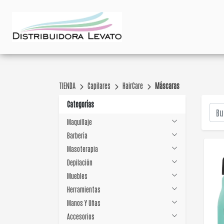
TIENDA
Capilares
HairCare
Máscaras
Categorías
Maquillaje
Barbería
Masoterapia
Depilación
Muebles
Herramientas
Manos Y Uñas
Accesorios