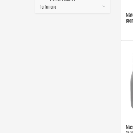
Perfumería
Más
Blo
Más
250