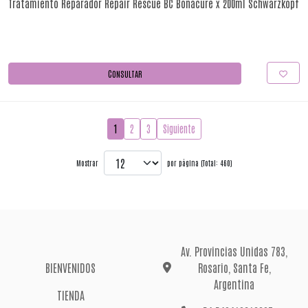
Tratamiento Reparador Repair Rescue BC Bonacure x 200ml Schwarzkopf
CONSULTAR
1
2
3
Siguiente
Mostrar
por página (Total: 460)
Av. Provincias Unidas 783,
BIENVENIDOS
Rosario, Santa Fe,
Argentina
TIENDA